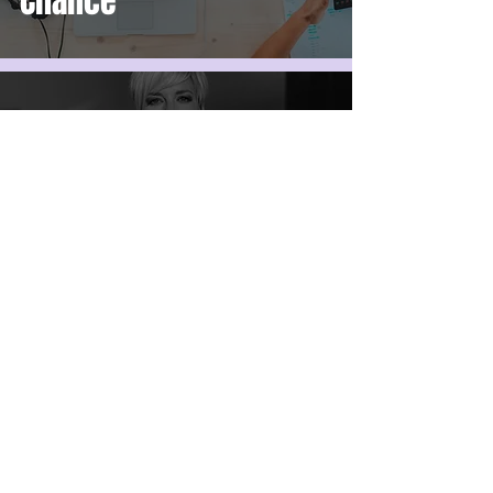
Chance
"Spaß kostet..." - vom
negativen
Glaubenssatz zur
positiven Affirmation